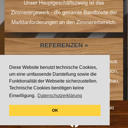
Unser Hauptgeschäftszweig ist das
Zimmerergewerk - die gesamte Bandbreite der
Marktanforderungen an den Zimmererbereich.
REFERENZEN »
Besondere Bauvorhaben der letzten Jahre aus
Diese Website benutzt technische Cookies,
den Bereichen Zimmererarbeiten, Restauration,
um eine umfassende Darstellung sowie die
Sanierung/Rekonstruktion, Neubau, Trockenbau,
Funktionalität der Webseite sicherzustellen.
Technische Cookies benötigen keine
Dachdeckerarbeiten, Einblasdämmung
Einwilligung.
Datenschutzerklärung
Lieferkette
•
Impressum
•
Datenschutz
•
Kontakt
OK