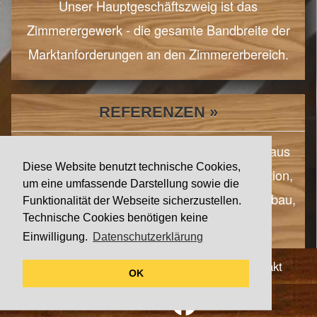
Unser Hauptgeschäftszweig ist das
Zimmerergewerk - die gesamte Bandbreite der
Marktanforderungen an den Zimmererbereich.
REFERENZEN »
Besondere Bauvorhaben der letzten Jahre aus
Diese Website benutzt technische Cookies,
den Bereichen Zimmererarbeiten, Restauration,
um eine umfassende Darstellung sowie die
Sanierung/Rekonstruktion, Neubau, Trockenbau,
Funktionalität der Webseite sicherzustellen.
Technische Cookies benötigen keine
Dachdeckerarbeiten, Einblasdämmung
Einwilligung.
Datenschutzerklärung
Lieferkette
•
Impressum
•
Datenschutz
•
Kontakt
OK